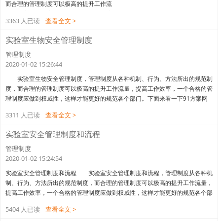
而合理的管理制度可以极高的提升工作流
量，提高工作效率，一个合格的管理制度
3363 人已读
查看全文 >
应做到权威性，这样才能更好的规范各个
部门。下面来看一下91方案网为大家整理
实验室生物安全管理制度
的中小学实验室管理制度。 中小学实
验室管理制度 一、实验室是师生进行
管理制度
实验教学的场所，要专室专用，不得堆放
2020-01-02 15:26:44
公私杂物，不得从事其它活动;仪器设备不
实验室生物安全管理制度，管理制度从各种机制、行为、方法所出的规范制
得挪作他用，更不得据为己有。 二、
度，而合理的管理制度可以极高的提升工作流量，提高工作效率，一个合格的管
实验
理制度应做到权威性，这样才能更好的规范各个部门。下面来看一下91方案网
为大家整理的实验室生物安全管理制度。 实验室生物安全管理制度 目
3311 人已读
查看全文 >
的：确保实验人员生物安全，样品质量不受影响，环境不受污染特制定该管理制
度。 一、人员准入条件 1、实验室人员务必在身体状况
实验室安全管理制度和流程
管理制度
2020-01-02 15:24:54
实验室安全管理制度和流程 实验室安全管理制度和流程，管理制度从各种机
制、行为、方法所出的规范制度，而合理的管理制度可以极高的提升工作流量，
提高工作效率，一个合格的管理制度应做到权威性，这样才能更好的规范各个部
门。下面来看一下91方案网为大家整理的实验室安全管理制度和流程。 一.
5404 人已读
查看全文 >
实验室安全管理制度 1、要严格执行医疗管理法律、法规、医院医疗安全管