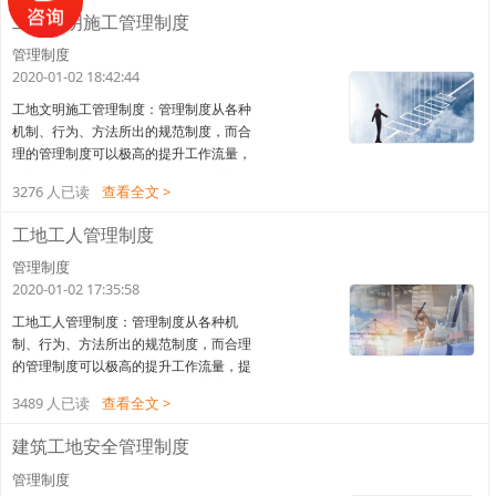
工地文明施工管理制度
管理制度
2020-01-02 18:42:44
工地文明施工管理制度：管理制度从各种
机制、行为、方法所出的规范制度，而合
理的管理制度可以极高的提升工作流量，
提高工作效率，一个合格的管理制度应做
3276 人已读
查看全文 >
到权威性，这样才能更好的规范各个部
门。下面来看一下91方案网为大家整理的
工地工人管理制度
工地文明施工管理制度。工地文明施工管
理制度1、施工单位应严格遵守国家及地方
管理制度
政府颁发的安全施工、文明施工等规范、
2020-01-02 17:35:58
条例，遵守建设单位的现场管理规定。建
工地工人管理制度：管理制度从各种机
设单位将不定期邀请有关部门按《成都市
制、行为、方法所出的规范制度，而合理
建设工
的管理制度可以极高的提升工作流量，提
高工作效率，一个合格的管理制度应做到
3489 人已读
查看全文 >
权威性，这样才能更好的规范各个部门。
下面来看一下91方案网为大家整理的工地
建筑工地安全管理制度
工人管理制度。工地工人管理制度一、热
爱本职工作，努力学习劳动卫生和安全生
管理制度