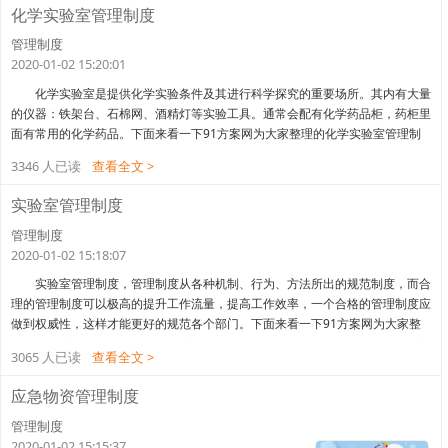
理规定，加强实验室安全的监督和管理，对可能影响检验工
化学实验室管理制度
管理制度
2020-01-02 15:20:01
化学实验室是提供化学实验条件及其进行科学探究的重要场所。其内有大量
的仪器：铁架台、石棉网、酒精灯等实验工具。通常会配有化学药品柜，药柜里
面有常用的化学药品。下面来看一下91方案网为大家整理的化学实验室管理制
度。 化学实验室管理制度 在化学实验中，经常使用各种化学药品和仪器
3346 人已读
查看全文 >
设备，以及水、电、煤气，还会经常遇到高温、低温、高压、真空、高电压、高
频和带有辐射源的实验条件和仪器，若缺乏必要的安全防护知
实验室管理制度
管理制度
2020-01-02 15:18:07
实验室管理制度，管理制度从各种机制、行为、方法所出的规范制度，而合
理的管理制度可以极高的提升工作流量，提高工作效率，一个合格的管理制度应
做到权威性，这样才能更好的规范各个部门。下面来看一下91方案网为大家整
理的实验室管理制度。 实验室管理制度 1.学生实验守则 一、实验室
3065 人已读
查看全文 >
必须保持安静、整洁。进入实验室后应按指定位置就坐，不得大声喧哗及自行摆
弄仪器装置。 二、实验前，要弄清楚实验目的、要求、
应急物资管理制度
管理制度
2020-01-02 15:15:37