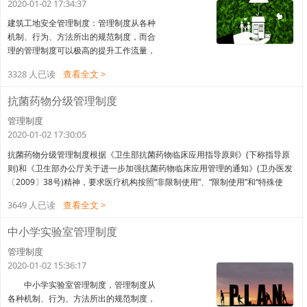
产知识，提高自身的政治、文化、技术水
2020-01-02 17:34:37
平和操作技能，自觉遵守各项规章制度及
建筑工地安全管理制度：管理制度从各种
安全操作规程。二、遵守劳动纪律，服从
机制、行为、方法所出的规范制度，而合
领导，工
理的管理制度可以极高的提升工作流量，
提高工作效率，一个合格的管理制度应做
3328 人已读
查看全文 >
到权威性，这样才能更好的规范各个部
门。下面来看一下91方案网为大家整理的
抗菌药物分级管理制度
建筑工地安全管理制度。建筑工地安全管
理制度一、施工现场考勤制度1、工程现场
管理制度
全体工作人员必须每天准时出勤，指纹打
2020-01-02 17:30:05
卡，工程开工后，工作时间为九小时。2、
抗菌药物分级管理制度根据《卫生部抗菌药物临床应用指导原则》(下称指导原
工作人员外出执行任务需要向项目经理请
则)和《卫生部办公厅关于进一步加强抗菌药物临床应用管理的通知》(卫办医发
示，
〔2009〕38号)精神，要求医疗机构按照“非限制使用”、“限制使用”和“特殊使
用”的分级管理原则，建立健全抗菌药物分级管理制度，明确各级医师使用抗菌
3649 人已读
查看全文 >
药物的处方权限。结合我院实际，特制定抗菌药物分级管理制度。(一)定义指根
据抗菌药物的安全性、疗效、细菌耐药性和价
中小学实验室管理制度
管理制度
2020-01-02 15:36:17
中小学实验室管理制度，管理制度从
各种机制、行为、方法所出的规范制度，