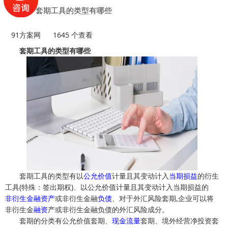
「会计」套期工具的类型有哪些
91方案网
1645 个查看
套期工具的类型有哪些
套期工具的类型有以
公允价值
计量且其变动计入
当期
损益
的衍生
工具(特殊：签出期权)、以公允价值计量且其变动计入当期损益的
非衍生
金融
资产
或非衍生金融
负债
、对于外汇风险套期,企业可以将
非衍生金
融资
产或非衍生金融负债的外汇风险成分。
套期的分类有公允价值套期、
现金流量
套期、境外经营净投资套