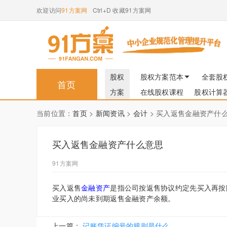
欢迎访问
91方案网
Ctrl+D 收藏91方案网
股权
股权方案范本
全套股
首页
方案
在线股权课程
股权计算
当前位置：
首页
>
新闻资讯
>
会计
> 买入返售金融资产什
买入返售金融资产什么意思
91方案网
买入返售
金融
资产
是指公司按返售协议约定先买入再按
业买入的尚未到期返售金融资产余额。
上一篇：
记账凭证编号的规则是什么