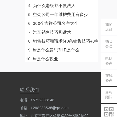
为什么老板都不做法人
空壳公司一年维护费用有多少
300个吉祥公司名字大全
我的
足迹
汽车销售技巧和话术
销售技巧和话术(40条销售技巧+8种销售话术
购买
会员
hr是什么意思?HR是什么
hr是什么职业
电话
咨询
在线
咨询
联系我们
股权
顾问
电话 : 15712838148
邮箱 : 1292233535@qq.com
地址 : 北京市海淀区信息路22号B座2层02-