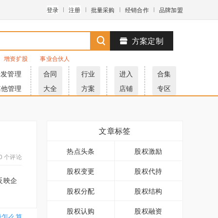
登录
注册
批量采购
经销合作
品牌加盟
方案定制
增资扩股
事业合伙人
研发管理
合同
行业
进入
合集
其他管理
大全
方案
店铺
专区
文章标签
热点头条
股权激励
0 个评论
股权变更
股权代持
反映企
股权分配
股权结构
股权认购
股权融资
税怎么算