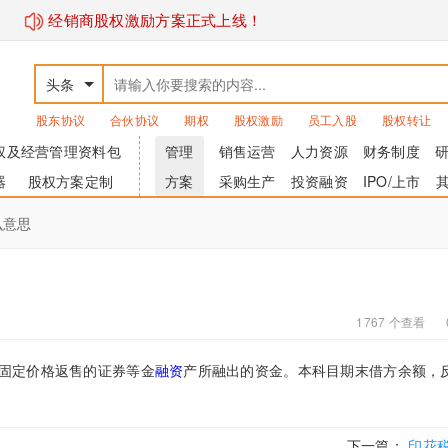
经销商股权激励方案正式上线！
头条
股东协议
合伙协议
期权
股权激励
员工入股
股权转让
权及经营管理资料包
管理
销售运营
人力资源
财务制度
器
股权方案定制
方案
采购生产
投资融资
IPO/上市
么意思
1767 个查看
固定价格返售的证券等金
融资
产所融出的资金。本科目期末借方余额，
下一篇：
印花