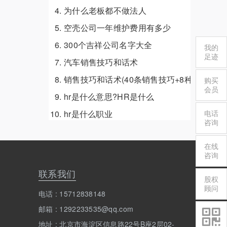
为什么老板都不做法人
空壳公司一年维护费用有多少
300个吉祥公司名字大全
我的
足迹
汽车销售技巧和话术
销售技巧和话术(40条销售技巧+8种销售话术
购买
会员
hr是什么意思?HR是什么
hr是什么职业
电话
咨询
在线
咨询
联系我们
股权
顾问
电话 : 15712838148
邮箱 : 1292233535@qq.com
地址 : 北京市海淀区信息路22号B座2层02-