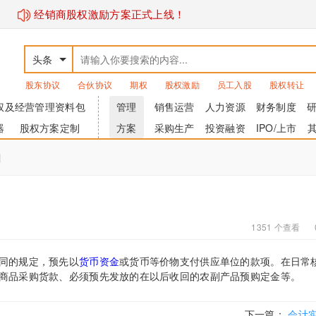
经销商股权激励方案正式上线！
头条
股东协议
合伙协议
期权
股权激励
员工入股
股权转让
权及经营管理资料包
管理
销售运营
人力资源
财务制度
器
股权方案定制
方案
采购生产
投资融资
IPO/上市
目
1351 个查看
同的规定，预先以
货币资金
或货币等价物支付供应单位的款项。在日常
商品采购货款、必须预先发放的在以后收回的农副产品预购定金等。
下一篇：
会计