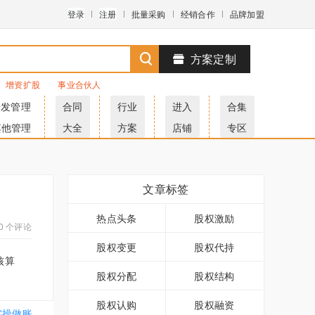
登录
注册
批量采购
经销合作
品牌加盟
方案定制
增资扩股
事业合伙人
研发管理
合同
行业
进入
合集
其他管理
大全
方案
店铺
专区
文章标签
热点头条
股权激励
0 个评论
股权变更
股权代持
核算
股权分配
股权结构
股权认购
股权融资
实操做账