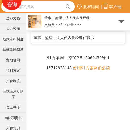
股权顾问
|
客户端
董事，监理，法人代表及经理任职书
全部文档
文档数：**
下载量：
**
人力资源
董事，监理，法人代表及经理任职书
绩效考核制度
薪酬激励制度
91方案网 京ICP备16069459号-1
劳动合同
15712838148
使用91方案网前必读
福利方案
招聘制度
面试话术及题
库
员工手册
岗位职责书
入职培训