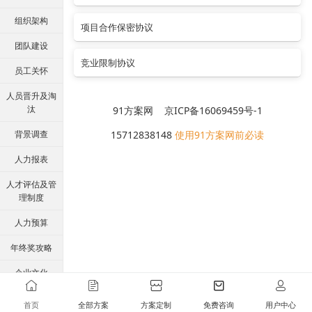
组织架构
项目合作保密协议
团队建设
竞业限制协议
员工关怀
人员晋升及淘
汰
91方案网 京ICP备16069459号-1
背景调查
15712838148
使用91方案网前必读
人力报表
人才评估及管
理制度
人力预算
年终奖攻略
企业文化
胜任力与任职
首页
全部方案
方案定制
免费咨询
用户中心
资格