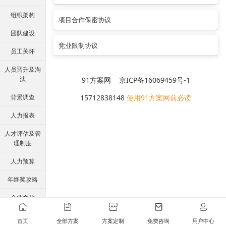
组织架构
项目合作保密协议
团队建设
竞业限制协议
员工关怀
人员晋升及淘
汰
91方案网 京ICP备16069459号-1
背景调查
15712838148
使用91方案网前必读
人力报表
人才评估及管
理制度
人力预算
年终奖攻略
企业文化
胜任力与任职
首页
全部方案
方案定制
免费咨询
用户中心
资格