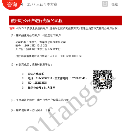
91方案网
2577 人认可本方案
收藏