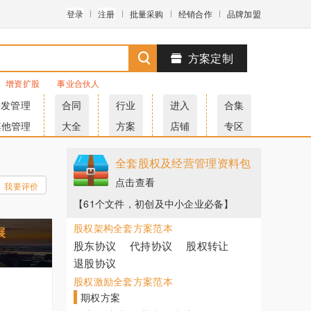
登录
注册
批量采购
经销合作
品牌加盟
方案定制
增资扩股
事业合伙人
研发管理
合同
行业
进入
合集
其他管理
大全
方案
店铺
专区
全套股权及经营管理资料包
点击查看
我要评价
【61个文件，初创及中小企业必备】
股权架构全套方案范本
展
股东协议
代持协议
股权转让
退股协议
股权激励全套方案范本
期权方案