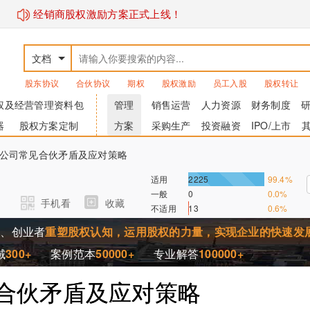
经销商股权激励方案正式上线！
文档
股东协议
合伙协议
期权
股权激励
员工入股
股权转让
权及经营管理资料包
管理
销售运营
人力资源
财务制度
器
股权方案定制
方案
采购生产
投资融资
IPO/上市
25-公司常见合伙矛盾及应对策略
适用
2225
99.4%
一般
0
0.0%
手机看
收藏
不适用
13
0.6%
家、创业者
重塑股权认知，运用股权的力量，实现企业的快速发
域
300+
案例范本
50000+
专业解答
100000+