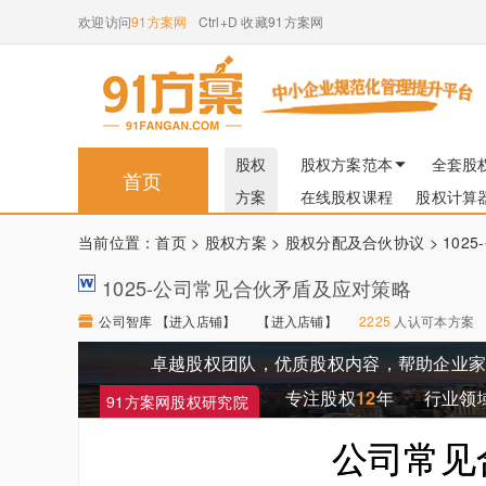
欢迎访问
91方案网
Ctrl+D 收藏91方案网
股权
股权方案范本
全套股
首页
方案
在线股权课程
股权计算
当前位置：
首页
>
股权方案
>
股权分配及合伙协议
> 10
1025-公司常见合伙矛盾及应对策略
公司智库 【进入店铺】
【进入店铺】
2225
人认可本方案
卓越股权团队，优质股权内容，帮助企业
专注股权
12
年
行业领
91方案网股权研究院