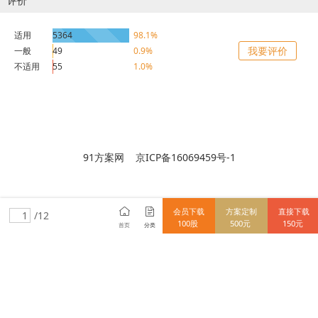
评价
适用
5364
98.1%
我要评价
一般
49
0.9%
不适用
55
1.0%
91方案网 京ICP备16069459号-1
会员下载
方案定制
直接下载
/12
100股
500元
150元
首页
分类
15712838148