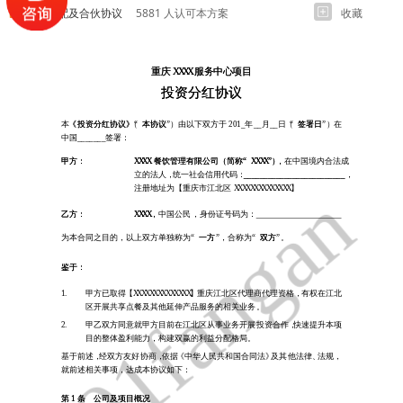
股权分配及合伙协议
5881 人认可本方案
收藏