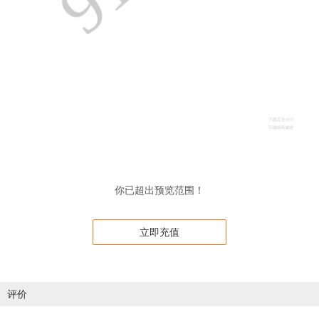
你已超出预览范围！
立即充值
评价