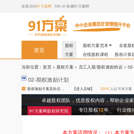
欢迎访问
91方案网
Ctrl+D 收藏91方案网
股权
股权方案范本
全套股
首页
方案
在线股权课程
股权计算
当前位置：
首页
>
股权方案
>
员工入股/股权激励协议
> 0
02-期权激励计划
股权激励方案及协议 【进入店铺】
【进入店铺】
5296
人认可本方案
卓越股权团队，优质股权内容，帮助企业
专注股权
12
年
行业领
91方案网股权研究院