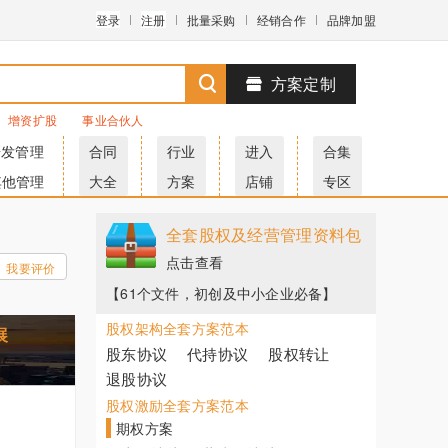
登录
注册
批量采购
经销合作
品牌加盟
方案定制
增资扩股
事业合伙人
研发管理
合同
行业
进入
合集
其他管理
大全
方案
店铺
专区
全套股权及经营管理资料包
点击查看
我要评价
【61个文件，初创及中小企业必备】
股权架构全套方案范本
展
股东协议
代持协议
股权转让
退股协议
股权激励全套方案范本
期权方案