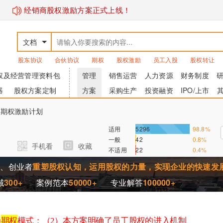
经销商股权激励方案正式上线！
文档
股东协议
合伙协议
期权
股权激励
员工入股
股权转让
权及经营管理资料包
管理
销售运营
人力资源
财务制度
器
股权方案定制
方案
采购生产
投资融资
IPO/上市
2-期权激励计划
适用
5296
98.8%
一般
42
0.8%
手机看
收藏
不适用
22
0.4%
家、创业者
重塑股权认知，运用股权的力量，实现企业的快速发
域
300+
案例范本
50000+
专业解答
100000+