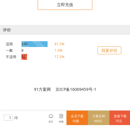
立即充值
评价
适用
246
81.5%
我要评价
一般
4
1.3%
不适用
52
17.2%
91方案网 京ICP备16069459号-1
会员下载
方案定制
直接下载
/8
50股
500元
75元
首页
分类
15712838148