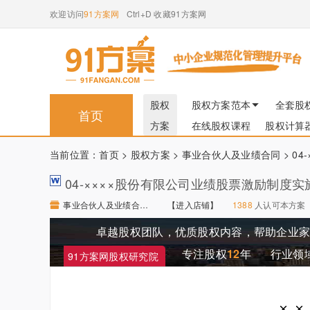
欢迎访问
91方案网
Ctrl+D 收藏91方案网
股权
股权方案范本
全套股
首页
方案
在线股权课程
股权计算
当前位置：
首页
>
股权方案
>
事业合伙人及业绩合同
> 0
04-××××股份有限公司业绩股票激励制度实
事业合伙人及业绩合同 【进入店铺】
【进入店铺】
1388
人认可本方案
卓越股权团队，优质股权内容，帮助企业
专注股权
12
年
行业领
91方案网股权研究院