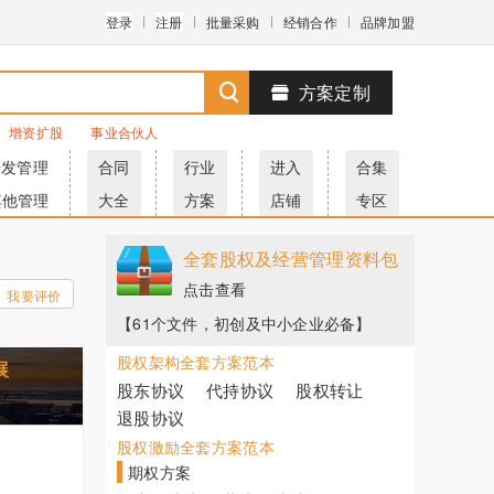
登录
注册
批量采购
经销合作
品牌加盟
方案定制
增资扩股
事业合伙人
研发管理
合同
行业
进入
合集
其他管理
大全
方案
店铺
专区
全套股权及经营管理资料包
点击查看
我要评价
【61个文件，初创及中小企业必备】
股权架构全套方案范本
展
股东协议
代持协议
股权转让
退股协议
股权激励全套方案范本
期权方案