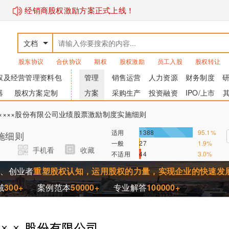
经销商股权激励方案正式上线！
文档
股东协议
合伙协议
期权
股权激励
员工入股
股权转让
权及经营管理资料包
管理
销售运营
人力资源
财务制度
器
股权方案定制
方案
采购生产
投资融资
IPO/上市
4-××××股份有限公司业绩股票激励制度实施细则
适用
1388
95.1%
施细则
一般
27
1.9%
手机看
收藏
不适用
44
3.0%
家、创业者
重塑股权认知，运用股权的力量，实现企业的快速发
域
300+
案例范本
50000+
专业解答
100000+