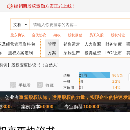
经销商股权激励方案正式上线！
文档
股东协议
合伙协议
期权
股权激励
员工入股
股权转让
权及经营管理资料包
管理
销售运营
人力资源
财务制度
器
股权方案定制
方案
采购生产
投资融资
IPO/上市
-【实例】股权变更协议书（自然人）
适用
2179
96.5%
一般
49
2.2%
手机看
收藏
不适用
31
1.4%
家、创业者
重塑股权认知，运用股权的力量，实现企业的快速发
域
300+
案例范本
50000+
专业解答
100000+