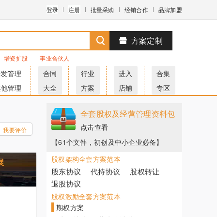
登录
注册
批量采购
经销合作
品牌加盟
方案定制
增资扩股
事业合伙人
研发管理
合同
行业
进入
合集
其他管理
大全
方案
店铺
专区
全套股权及经营管理资料包
点击查看
我要评价
【61个文件，初创及中小企业必备】
股权架构全套方案范本
展
股东协议
代持协议
股权转让
退股协议
股权激励全套方案范本
期权方案