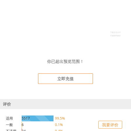
你已超出预览范围！
立即充值
评价
适用
5517
99.5%
我要评价
一般
6
0.1%