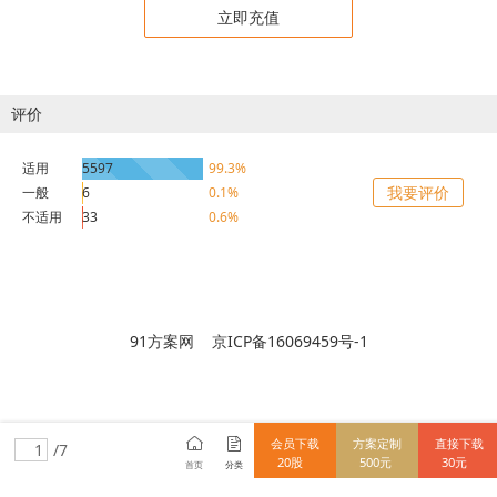
立即充值
评价
适用
5597
99.3%
我要评价
一般
6
0.1%
不适用
33
0.6%
91方案网 京ICP备16069459号-1
会员下载
方案定制
直接下载
/7
20股
500元
30元
首页
分类
15712838148