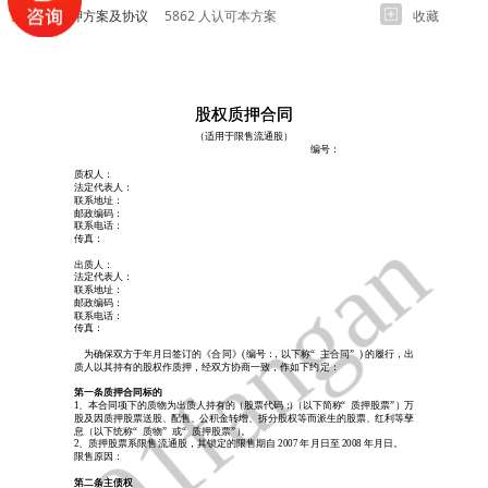
股权质押方案及协议
5862 人认可本方案
收藏