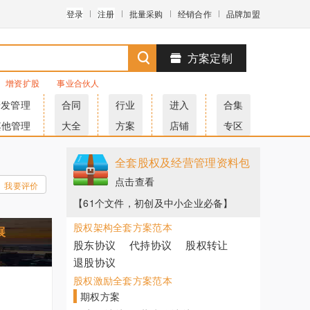
登录
注册
批量采购
经销合作
品牌加盟
方案定制
增资扩股
事业合伙人
研发管理
合同
行业
进入
合集
其他管理
大全
方案
店铺
专区
全套股权及经营管理资料包
点击查看
我要评价
【61个文件，初创及中小企业必备】
股权架构全套方案范本
展
股东协议
代持协议
股权转让
退股协议
股权激励全套方案范本
期权方案