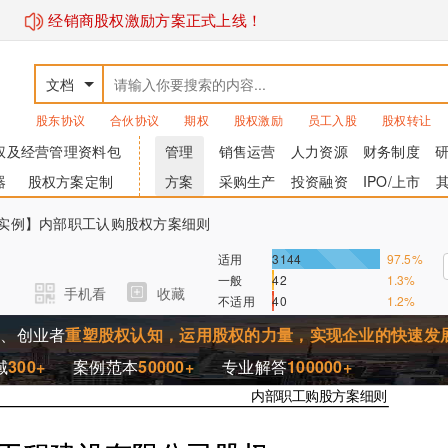
经销商股权激励方案正式上线！
文档
股东协议
合伙协议
期权
股权激励
员工入股
股权转让
权及经营管理资料包
管理
销售运营
人力资源
财务制度
器
股权方案定制
方案
采购生产
投资融资
IPO/上市
-【实例】内部职工认购股权方案细则
适用
3144
97.5%
一般
42
1.3%
手机看
收藏
不适用
40
1.2%
家、创业者
重塑股权认知，运用股权的力量，实现企业的快速发
域
300+
案例范本
50000+
专业解答
100000+