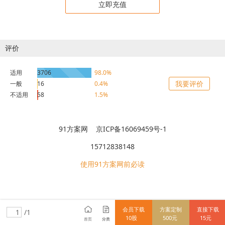
立即充值
评价
适用
3706
98.0%
我要评价
一般
16
0.4%
不适用
58
1.5%
91方案网 京ICP备16069459号-1
15712838148
使用91方案网前必读
会员下载
方案定制
直接下载
/1
10股
500元
15元
首页
分类