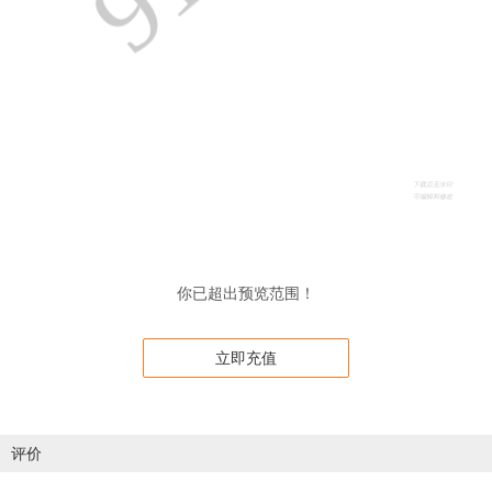
你已超出预览范围！
立即充值
评价