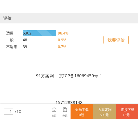
评价
适用
5362
98.4%
我要评价
一般
48
0.9%
不适用
39
0.7%
91方案网 京ICP备16069459号-1
15712838148
会员下载
方案定制
直接下载
/10
10股
500元
15元
首页
分类
使用91方案网前必读