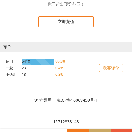
你已超出预览范围！
立即充值
评价
适用
5418
99.2%
我要评价
一般
23
0.4%
不适用
18
0.3%
91方案网 京ICP备16069459号-1
15712838148