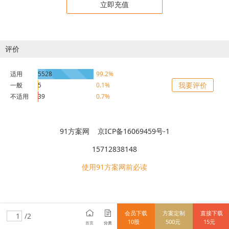
立即充值
评价
适用
5528
99.2%
我要评价
一般
5
0.1%
不适用
39
0.7%
91方案网 京ICP备16069459号-1
15712838148
使用91方案网前必读
会员下载
方案定制
直接下载
/2
10股
500元
15元
首页
分类