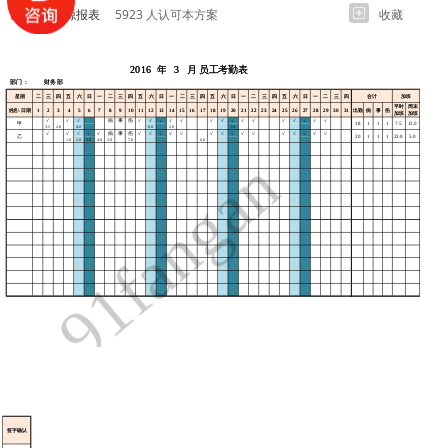
人力资源报表
5923 人认可本方案
收藏