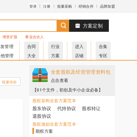
登录
注册
批量采购
经销合作
品牌加盟
方案定制
增资扩股
事业合伙人
研发管理
合同
行业
进入
合集
其他管理
大全
方案
店铺
专区
全套股权及经营管理资料包
点击查看
我要评价
【61个文件，初创及中小企业必备】
股权架构全套方案范本
股东协议
代持协议
股权转让
退股协议
股权激励全套方案范本
期权方案