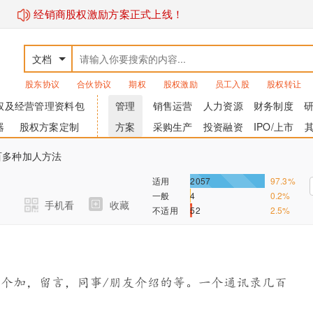
经销商股权激励方案正式上线！
文档
股东协议
合伙协议
期权
股权激励
员工入股
股权转让
权及经营管理资料包
管理
销售运营
人力资源
财务制度
器
股权方案定制
方案
采购生产
投资融资
IPO/上市
百多种加人方法
适用
2057
97.3%
一般
4
0.2%
手机看
收藏
不适用
52
2.5%