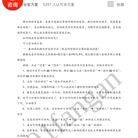
微商运营全套方案
5297 人认可本方案
收藏