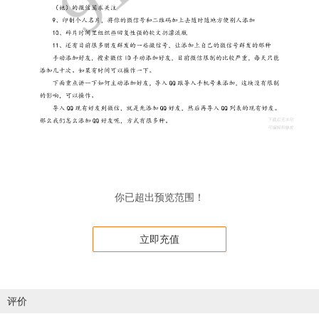
你已超出预览范围！
立即充值
评价