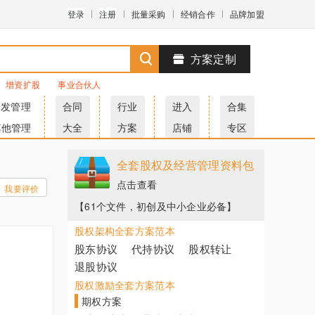
登录
注册
批量采购
经销合作
品牌加盟
方案定制
增资扩股
事业合伙人
研发管理
合同
行业
进入
合集
其他管理
大全
方案
店铺
专区
全套股权及经营管理资料包
点击查看
我要评价
【61个文件，初创及中小企业必备】
股权架构全套方案范本
股东协议
代持协议
股权转让
退股协议
股权激励全套方案范本
期权方案