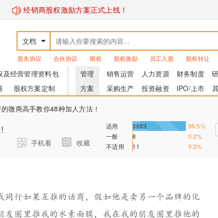
经销商股权激励方案正式上线！
文档
股东协议
合伙协议
期权
股权激励
员工入股
股权转让
权及经营管理资料包
管理
销售运营
人力资源
财务制度
器
股权方案定制
方案
采购生产
投资融资
IPO/上市
万的微商高手教你48种加人方法！
适用
3683
99.5%
！
一般
8
0.2%
手机看
收藏
不适用
11
0.3%