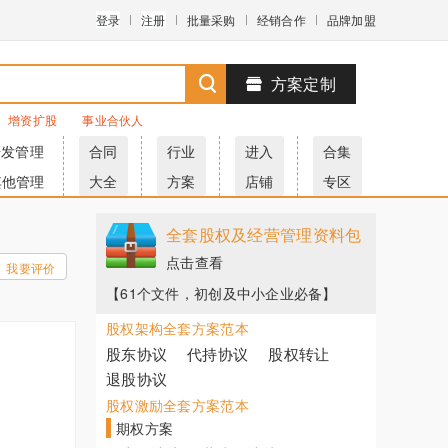
登录
注册
批量采购
经销合作
品牌加盟
方案定制
增资扩股
事业合伙人
研发管理
合同
行业
进入
合集
其他管理
大全
方案
店铺
专区
全套股权及经营管理资料包
点击查看
我要评价
【61个文件，初创及中小企业必备】
股权架构全套方案范本
股东协议
代持协议
股权转让
退股协议
股权激励全套方案范本
期权方案