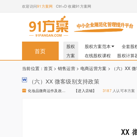
欢迎访问
91方案网
Ctrl+D 收藏91方案网
股权
股权方案范本
全套股
首页
方案
在线股权课程
股权计算
当前位置：
首页
>
销售运营
>
电商运营方案
> （六）XX 
（六）XX 微客级别支持政策
化妆品微商运作及政策 【进入店铺】
【进入店铺】
3187
人认可本方案