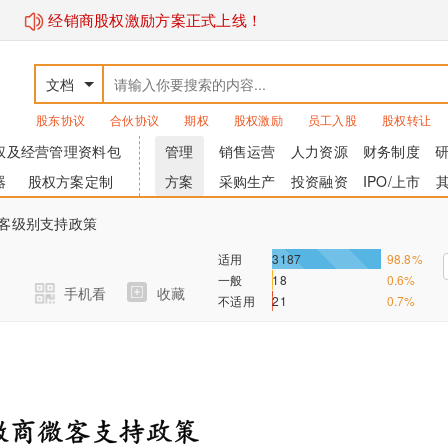
经销商股权激励方案正式上线！
文档
股东协议
合伙协议
期权
股权激励
员工入股
股权转让
权及经营管理资料包
管理
销售运营
人力资源
财务制度
器
股权方案定制
方案
采购生产
投资融资
IPO/上市
微客级别支持政策
适用
3187
98.8%
一般
18
0.6%
手机看
收藏
不适用
21
0.7%