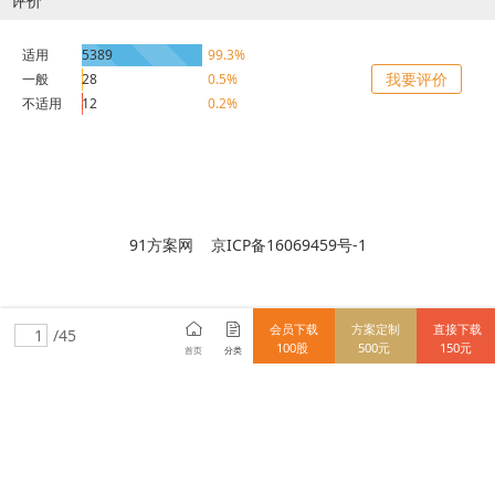
评价
适用
5389
99.3%
我要评价
一般
28
0.5%
不适用
12
0.2%
91方案网 京ICP备16069459号-1
会员下载
方案定制
直接下载
/45
100股
500元
150元
首页
分类
15712838148