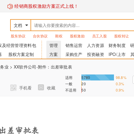
经销商股权激励方案正式上线！
文档
股东协议
合伙协议
期权
股权激励
员工入股
股权转让
权及经营管理资料包
管理
销售运营
人力资源
财务制度
器
股权方案定制
方案
采购生产
投资融资
IPO/上市
服务业
> XX软件公司-附件：出差审批表
适用
5780
98.8%
一般
20
0.3%
手机看
收藏
不适用
50
0.9%