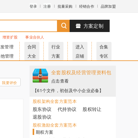
登录
注册
批量采购
经销合作
品牌加盟
方案定制
增资扩股
事业合伙人
研发管理
合同
行业
进入
合集
其他管理
大全
方案
店铺
专区
全套股权及经营管理资料包
点击查看
我要评价
【61个文件，初创及中小企业必备】
股权架构全套方案范本
股东协议
代持协议
股权转让
退股协议
股权激励全套方案范本
期权方案