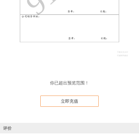
你已超出预览范围！
立即充值
评价