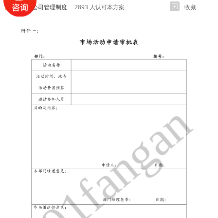
XX软件公司管理制度
2893 人认可本方案
收藏