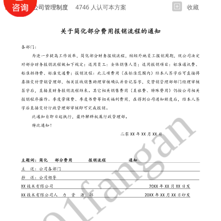
XX软件公司管理制度
4746 人认可本方案
收藏