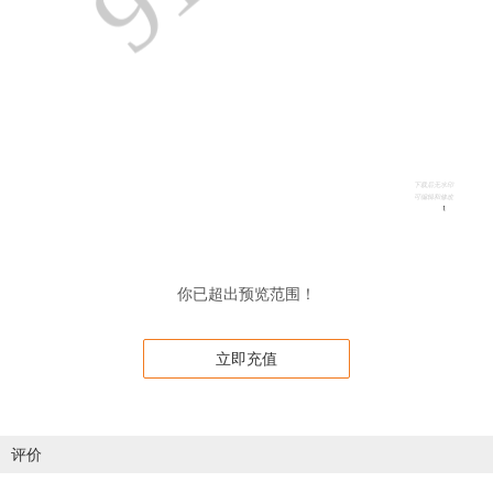
你已超出预览范围！
立即充值
评价