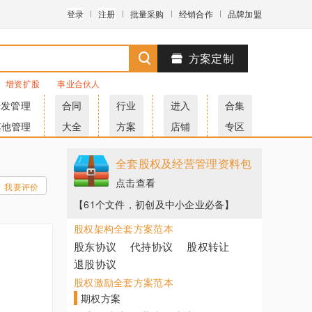
登录
注册
批量采购
经销合作
品牌加盟
方案定制
增资扩股
事业合伙人
研发管理
合同
行业
进入
合集
其他管理
大全
方案
店铺
专区
全套股权及经营管理资料包
点击查看
我要评价
【61个文件，初创及中小企业必备】
股权架构全套方案范本
股东协议
代持协议
股权转让
退股协议
股权激励全套方案范本
期权方案