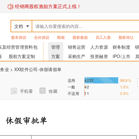
经销商股权激励方案正式上线！
文档
股东协议
合伙协议
期权
股权激励
员工入股
股权转让
权及经营管理资料包
管理
销售运营
人力资源
财务制度
器
股权方案定制
方案
采购生产
投资融资
IPO/上市
服务业
> XX软件公司-休假请假单
适用
4232
98.8%
一般
42
1.0%
手机看
收藏
不适用
11
0.3%