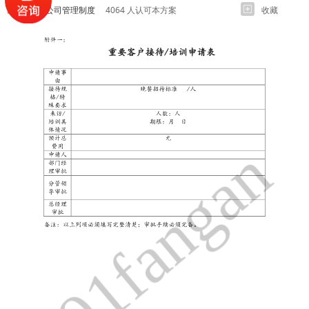
XX软件公司管理制度
4064 人认可本方案
收藏