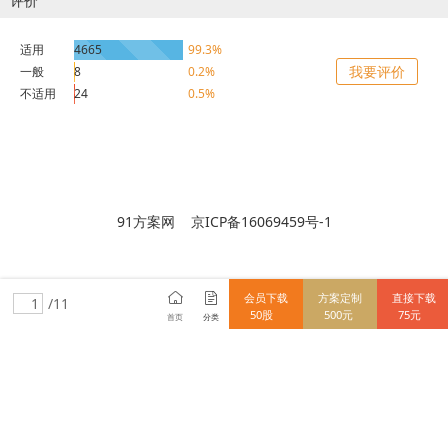
评价
适用
4665
99.3%
我要评价
一般
8
0.2%
不适用
24
0.5%
91方案网 京ICP备16069459号-1
会员下载
方案定制
直接下载
/11
50股
500元
75元
首页
分类
15712838148