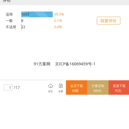
评价
适用
5662
99.5%
我要评价
一般
8
0.1%
不适用
22
0.4%
91方案网 京ICP备16069459号-1
会员下载
方案定制
直接下载
/17
50股
500元
75元
首页
分类
15712838148