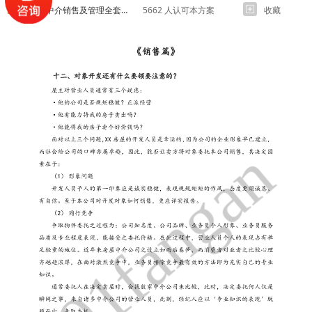
XX房产中介销售及管理全套资料
5662 人认可本方案
收藏