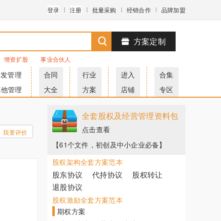
登录
注册
批量采购
经销合作
品牌加盟
方案定制
增资扩股
事业合伙人
研发管理
合同
行业
进入
合集
其他管理
大全
方案
店铺
专区
全套股权及经营管理资料包
点击查看
我要评价
【61个文件，初创及中小企业必备】
股权架构全套方案范本
股东协议
代持协议
股权转让
退股协议
股权激励全套方案范本
期权方案