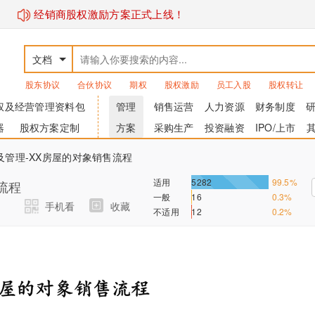
经销商股权激励方案正式上线！
文档
股东协议
合伙协议
期权
股权激励
员工入股
股权转让
权及经营管理资料包
管理
销售运营
人力资源
财务制度
器
股权方案定制
方案
采购生产
投资融资
IPO/上市
及管理-XX房屋的对象销售流程
适用
5282
99.5%
流程
一般
16
0.3%
手机看
收藏
不适用
12
0.2%