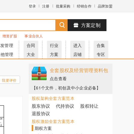
登录
注册
批量采购
经销合作
品牌加盟
方案定制
增资扩股
事业合伙人
研发管理
合同
行业
进入
合集
其他管理
大全
方案
店铺
专区
全套股权及经营管理资料包
点击查看
我要评价
【61个文件，初创及中小企业必备】
股权架构全套方案范本
股东协议
代持协议
股权转让
退股协议
股权激励全套方案范本
期权方案