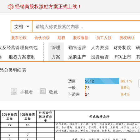
经销商股权激励方案正式上线！
文档
股东协议
合伙协议
期权
股权激励
员工入股
股权转让
权及经营管理资料包
管理
销售运营
人力资源
财务制度
器
股权方案定制
方案
采购生产
投资融资
IPO/上市
商品分类明细表
适用
5612
99.1%
一般
28
0.5%
手机看
收藏
不适用
24
0.4%