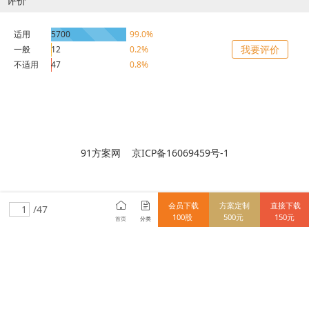
评价
适用
5700
99.0%
我要评价
一般
12
0.2%
不适用
47
0.8%
91方案网 京ICP备16069459号-1
会员下载
方案定制
直接下载
/47
100股
500元
150元
首页
分类
15712838148