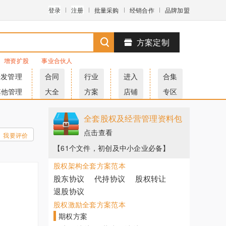
登录
注册
批量采购
经销合作
品牌加盟
方案定制
增资扩股
事业合伙人
研发管理
合同
行业
进入
合集
其他管理
大全
方案
店铺
专区
全套股权及经营管理资料包
点击查看
我要评价
【61个文件，初创及中小企业必备】
股权架构全套方案范本
股东协议
代持协议
股权转让
退股协议
股权激励全套方案范本
期权方案