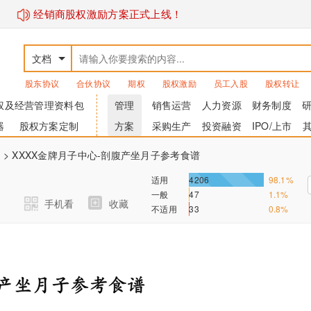
经销商股权激励方案正式上线！
文档
股东协议
合伙协议
期权
股权激励
员工入股
股权转让
权及经营管理资料包
管理
销售运营
人力资源
财务制度
器
股权方案定制
方案
采购生产
投资融资
IPO/上市
业
> XXXX金牌月子中心-剖腹产坐月子参考食谱
适用
4206
98.1%
一般
47
1.1%
手机看
收藏
不适用
33
0.8%