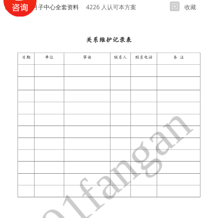
XX金牌月子中心全套资料
4226 人认可本方案
收藏