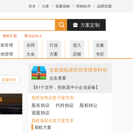
登录
注册
批量采购
经销合作
品牌加盟
方案定制
增资扩股
事业合伙人
研发管理
合同
行业
进入
合集
其他管理
大全
方案
店铺
专区
全套股权及经营管理资料包
点击查看
我要评价
【61个文件，初创及中小企业必备】
股权架构全套方案范本
展
股东协议
代持协议
股权转让
退股协议
股权激励全套方案范本
期权方案