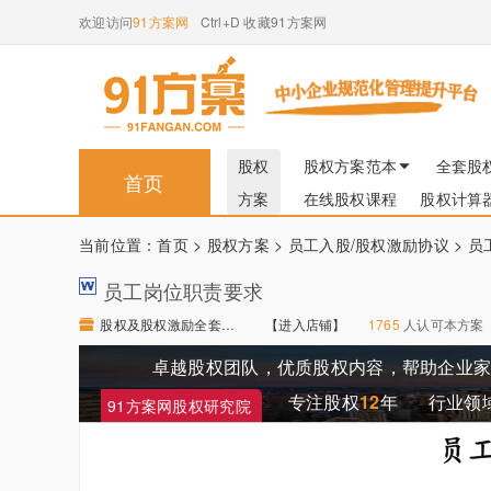
欢迎访问
91方案网
Ctrl+D 收藏91方案网
股权
股权方案范本
全套股
首页
方案
在线股权课程
股权计算
当前位置：
首页
>
股权方案
>
员工入股/股权激励协议
> 
员工岗位职责要求
股权及股权激励全套流程梳理及操作细则 【进入店铺】
【进入店铺】
1765
人认可本方案
卓越股权团队，优质股权内容，帮助企业
专注股权
12
年
行业领
91方案网股权研究院