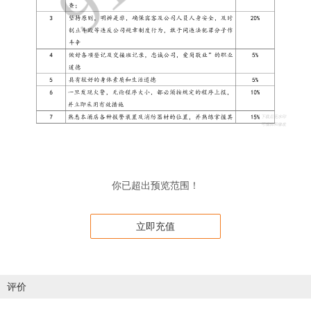
你已超出预览范围！
立即充值
评价