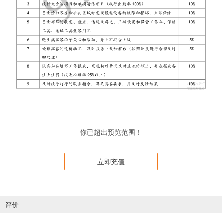
你已超出预览范围！
立即充值
评价