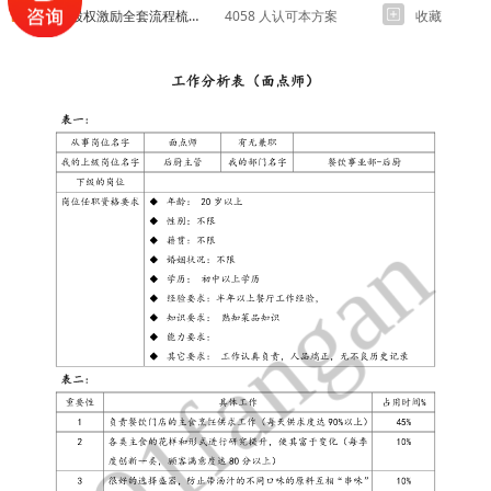
股权及股权激励全套流程梳理及操作细则
4058 人认可本方案
收藏