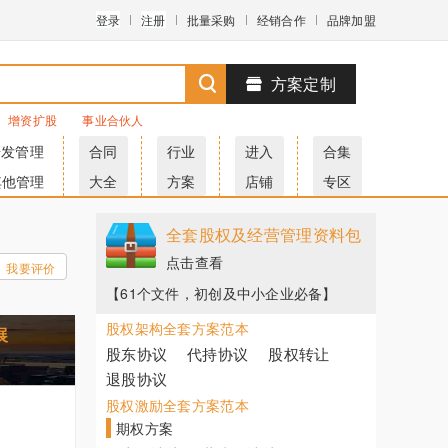
登录
注册
批量采购
经销合作
品牌加盟
方案定制
增资扩股
事业合伙人
研发管理
合同
行业
进入
合集
其他管理
大全
方案
店铺
专区
全套股权及经营管理资料包
点击查看
我要评价
【61个文件，初创及中小企业必备】
股权架构全套方案范本
展
股东协议
代持协议
股权转让
退股协议
股权激励全套方案范本
期权方案