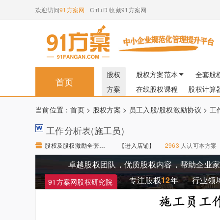
欢迎访问
91方案网
Ctrl+D 收藏91方案网
股权
股权方案范本
全套股
首页
方案
在线股权课程
股权计算
当前位置：
首页
>
股权方案
>
员工入股/股权激励协议
> 工
工作分析表(施工员)
股权及股权激励全套流程梳理及操作细则 【进入店铺】
【进入店铺】
2963
人认可本方案
卓越股权团队，优质股权内容，帮助企业
专注股权
12
年
行业领
91方案网股权研究院