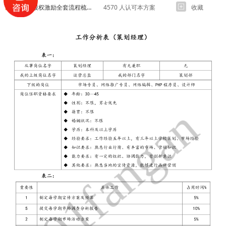
股权及股权激励全套流程梳理及操作细则
4570 人认可本方案
收藏