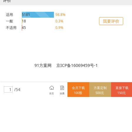
评价
适用
5181
98.8%
我要评价
一般
18
0.3%
不适用
45
0.9%
91方案网 京ICP备16069459号-1
会员下载
方案定制
直接下载
/54
100股
500元
150元
首页
分类
15712838148